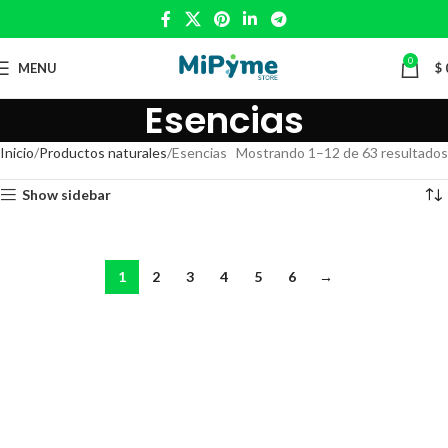
0
MENU
$
Esencias
Inicio
Productos naturales
Esencias
Mostrando 1–12 de 63 resultados
Show sidebar
1
2
3
4
5
6
→