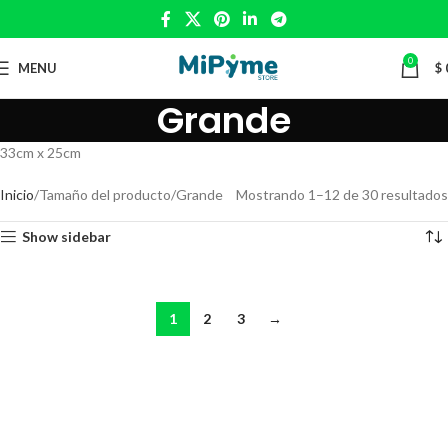
0
MENU
$
Grande
33cm x 25cm
Inicio
Tamaño del producto
Grande
Mostrando 1–12 de 30 resultados
Show sidebar
1
2
3
→