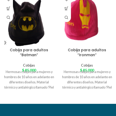
Cobija para adultos
Cobija para adultos
“Batman”
“Ironman”
Cobijas
Cobijas
$
85.000
$
85.000
Hermosas cobijas para mujeres y
Hermosas cobijas para mujeres y
hombres de 10 años en adelante en
hombres de 10 años en adelante en
diferentes diseños. Material
diferentes diseños. Material
térmico y antialérgico llamado 'Piel
térmico y antialérgico llamado 'Piel
de Conejo' especial para el
de Conejo' especial para el
arrunche en casa. Variedad de
arrunche en casa. Variedad de
colores
colores