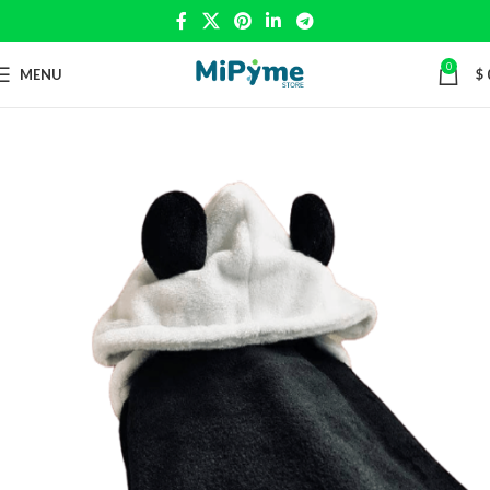
0
MENU
$