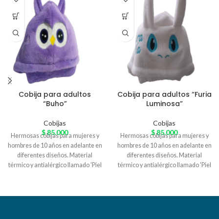
Cobija para adultos
Cobija para adultos “Furia
“Buho”
Luminosa”
Cobijas
Cobijas
$
85.000
$
85.000
Hermosas cobijas para mujeres y
Hermosas cobijas para mujeres y
hombres de 10 años en adelante en
hombres de 10 años en adelante en
diferentes diseños. Material
diferentes diseños. Material
térmico y antialérgico llamado 'Piel
térmico y antialérgico llamado 'Piel
de Conejo' especial para el
de Conejo' especial para el
arrunche en casa. Variedad de
arrunche en casa. Variedad de
colores
colores