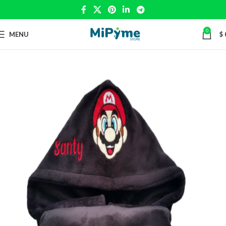
0
MENU
$