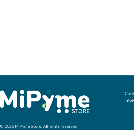
Call
info
© 2026
MiPyme Store
. All rights reserved