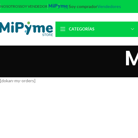
Soy comprador
Vendedores
NOSOTROS
SOY VENDEDOR
CATEGORÍAS
M
[dokan-my-orders]